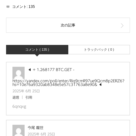
コメント:
135
コメント ( 135 )
トラックバック ( 0 )
🔈 + 1.268177 BTC.GET -
https://yandex.com/poll/enter/Riq9cmR97ue9Qcm8p2ERZ6?
hs=10e76a9320ab8348e5e57c31763a8e90& 🔈
2025年 6月 25日
返信
引用
6qnqxg
今尾 龍世
2025年 6月 25日