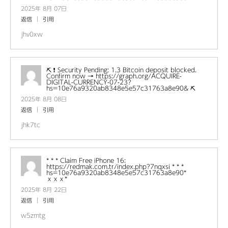
2025年 8月 07日
返信
引用
jhv0xw
⛏ ❗ Security Pending: 1.3 Bitcoin deposit blocked.
Confirm now → https://graph.org/ACQUIRE-
DIGITAL-CURRENCY-07-23?
hs=10e76a9320ab8348e5e57c31763a8e90& ⛏
2025年 8月 08日
返信
引用
jhk7tc
* * * Claim Free iPhone 16:
https://redmak.com.tr/index.php?7nqxsi * * *
hs=10e76a9320ab8348e5e57c31763a8e90*
ххх*
2025年 8月 22日
返信
引用
w5zmtg