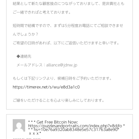
結果として新たな顧客接点につながっておりまして、是非貴社とも
ご一緒できればと考えております。
短時間で結構ですので、まずは5分程度お電話にてご相談できませ
んでしょうか？
ご希望の日時があれば、以下にご返信いただけますと幸いです。
◆連絡先
メールアドレス：alliance@jdnw.jp
もしくは下記リンクより、候補日時をご予約いただけます。
https://timerex.net/s/wu/e8d3a1c0
ご縁をいただけることを心より楽しみにしております。
* * * Get Free Bitcoin Now:
https://puzzlesandportraits.com/index.php?x8djfo *
* * hs=10e76a9320ab8348e5e57c31763a8e90*
ххх*