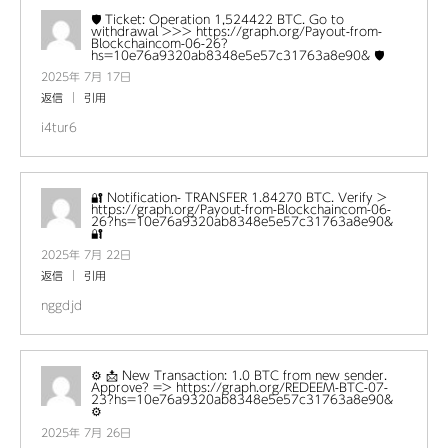
🛡 Ticket: Operation 1,524422 BTC. Go to
withdrawal >>> https://graph.org/Payout-from-
Blockchaincom-06-26?
hs=10e76a9320ab8348e5e57c31763a8e90& 🛡
2025年 7月 17日
返信
引用
i4tur6
🔐 Notification- TRANSFER 1.84270 BTC. Verify >
https://graph.org/Payout-from-Blockchaincom-06-
26?hs=10e76a9320ab8348e5e57c31763a8e90&
🔐
2025年 7月 22日
返信
引用
nggdjd
⚙ 📩 New Transaction: 1.0 BTC from new sender.
Approve? => https://graph.org/REDEEM-BTC-07-
23?hs=10e76a9320ab8348e5e57c31763a8e90&
⚙
2025年 7月 26日