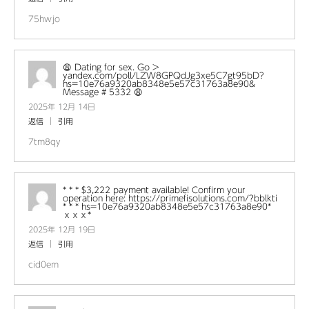
75hwjo
😩 Dating for sex. Go >
yandex.com/poll/LZW8GPQdJg3xe5C7gt95bD?
hs=10e76a9320ab8348e5e57c31763a8e90&
Message # 5332 😩
2025年 12月 14日
返信
引用
7tm8qy
* * * $3,222 payment available! Confirm your
operation here: https://primefisolutions.com/?bblkti
* * * hs=10e76a9320ab8348e5e57c31763a8e90*
ххх*
2025年 12月 19日
返信
引用
cid0em