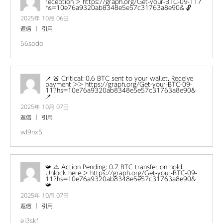
reception > https://graph.org/Get-your-BTC-09-11?
hs=10e76a9320ab8348e5e57c31763a8e90& 🔓
2025年 10月 06日
返信
引用
56sodo
📌 🚨 Critical: 0.6 BTC sent to your wallet. Receive
payment >> https://graph.org/Get-your-BTC-09-
11?hs=10e76a9320ab8348e5e57c31763a8e90&
📌
2025年 10月 07日
返信
引用
wl9nx5
📯 ⚠️ Action Pending: 0.7 BTC transfer on hold.
Unlock here > https://graph.org/Get-your-BTC-09-
11?hs=10e76a9320ab8348e5e57c31763a8e90&
📯
2025年 10月 07日
返信
引用
ej3skf