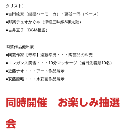
タリスト）
●吉田絵奈（鍵盤ハーモニカ）・藤谷一郎（ベース）
●邦楽デュオかぐや（津軽三味線&和太鼓）
●吉井直子（BGM担当）
陶芸作品他出展
●陶芸作家【寿幸】遠藤幸男・・・陶芸品の即売
●エレガンス美雪・・・10分マッサージ（当日先着順10名）
●近藤ナオ・・・アート作品展示
●安藤龍昭・・・水彩画作品展示
同時開催 お楽しみ抽選
会