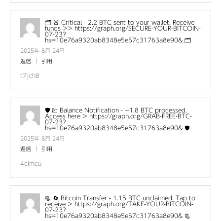
🗂 🚨 Critical - 2.2 BTC sent to your wallet. Receive
funds >> https://graph.org/SECURE-YOUR-BITCOIN-
07-23?
hs=10e76a9320ab8348e5e57c31763a8e90& 🗂
2025年 8月 24日
返信
引用
t7jch8
🛡 💹 Balance Notification - +1.8 BTC processed.
Access here > https://graph.org/GRAB-FREE-BTC-
07-23?
hs=10e76a9320ab8348e5e57c31763a8e90& 🛡
2025年 8月 24日
返信
引用
4clmcu
📃 🔄 Bitcoin Transfer - 1.15 BTC unclaimed. Tap to
receive > https://graph.org/TAKE-YOUR-BITCOIN-
07-23?
hs=10e76a9320ab8348e5e57c31763a8e90& 📃