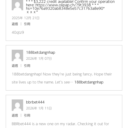
* * * $3,222 credit available! Confirm your operation
here: https://www.olipap.ch/?9t3938 * * *
hs=10e76a9320ab8348e5e57c31763a8e90*
ххх*
2025年 12月 21日
返信
引用
40qtz9
188betdangnhap
2026年 1月 07日
返信
引用
188betdangnhap! Now they’re just being fancy. Hope their
site lives up to the name. Let’s see…
188betdangnhap
bbrbet444
2026年 1月 11日
返信
引用
BBRbet444 is a new one on my radar. Checking it out for