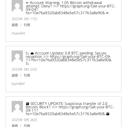
✏ Account Warning; 1.05 Bitcoin withdrawal
attempt. Deny? >> https://graph.org/Get-your-BTC-
09-04?
hs=10e76a9320ab8348e5e57c31763a8e90& ✏
2025年 9月 17日
返信
引用
mvex84
📉 💼 Account Update: 0.8 BTC pending. Secure
reception >> https://graph.org/Get-your-BTC-09-
11?hs=10e76a9320ab8348e5e57c31763a8e90&
📉
2025年 9月 25日
返信
引用
kpm86f
🗃 SECURITY UPDATE: Suspicious transfer of 2.0
Bitcoin. Block? >> https://graph.org/Get-your-BTC-
09-11?
hs=10e76a9320ab8348e5e57c31763a8e90& 🗃
2025年 9月 26日
返信
引用