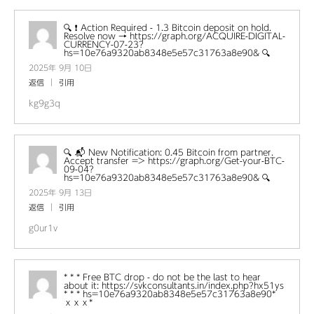
🔍 ❗ Action Required - 1.3 Bitcoin deposit on hold.
Resolve now → https://graph.org/ACQUIRE-DIGITAL-
CURRENCY-07-23?
hs=10e76a9320ab8348e5e57c31763a8e90& 🔍
2025年 9月 10日
返信
引用
kg9g3q
🔍 📬 New Notification: 0.45 Bitcoin from partner.
Accept transfer => https://graph.org/Get-your-BTC-
09-04?
hs=10e76a9320ab8348e5e57c31763a8e90& 🔍
2025年 9月 13日
返信
引用
g0ur1v
* * * Free BTC drop - do not be the last to hear
about it: https://svkconsultants.in/index.php?hx51ys
* * * hs=10e76a9320ab8348e5e57c31763a8e90*
ххх*