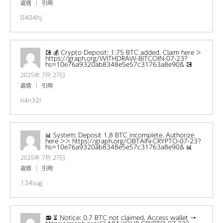
返信
引用
0404hj
💽 💰 Crypto Deposit: 1.75 BTC added. Claim here >
https://graph.org/WITHDRAW-BITCOIN-07-23?
hs=10e76a9320ab8348e5e57c31763a8e90& 💽
2025年 7月 27日
返信
引用
n4n32r
📊 System: Deposit 1.8 BTC incomplete. Authorize
here >> https://graph.org/OBTAIN-CRYPTO-07-23?
hs=10e76a9320ab8348e5e57c31763a8e90& 📊
2025年 7月 27日
返信
引用
134sug
📻 ⏳ Notice: 0.7 BTC not claimed. Access wallet →