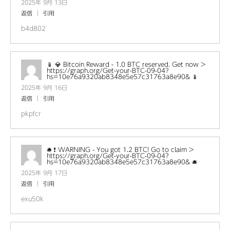
2025年 9月 13日
返信
引用
b4d802
📱 💎 Bitcoin Reward - 1.0 BTC reserved. Get now >
https://graph.org/Get-your-BTC-09-04?
hs=10e76a9320ab8348e5e57c31763a8e90& 📱
2025年 9月 16日
返信
引用
pkpfcr
🛎 ❗ WARNING - You got 1.2 BTC! Go to claim >
https://graph.org/Get-your-BTC-09-04?
hs=10e76a9320ab8348e5e57c31763a8e90& 🛎
2025年 9月 17日
返信
引用
exu50k