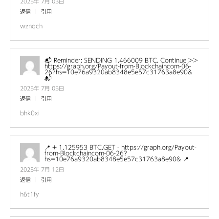
2025年 7月 03日
返信
引用
wznqch
📬 Reminder: SENDING 1.466009 BTC. Continue >>
https://graph.org/Payout-from-Blockchaincom-06-
26?hs=10e76a9320ab8348e5e57c31763a8e90&
📬
2025年 7月 05日
返信
引用
bhk0xi
📍 + 1.125953 BTC.GET - https://graph.org/Payout-
from-Blockchaincom-06-26?
hs=10e76a9320ab8348e5e57c31763a8e90& 📍
2025年 7月 12日
返信
引用
h6t1fy