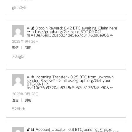
g8m0y8
✏ 💰 Bitcoin Reward: 0.42 BTC awaiting. Claim here
→ https://graph.org/Get-your-BTC-09-04?
hs=10e76a9320ab8348e5e57c31763a8e90& ✏
2025年 9月 26日
返信
引用
70ng0r
✏ 🔷 Incoming Transfer - 0.25 BTC from unknown
sender. Review? => https://graph.org/Get-your-
BTC-09-11?
hs=10e76a9320ab8348e5e57c31763a8e90& ✏
2025年 9月 28日
返信
引用
526bth
🔓 📊 Account Update - 0.8 BTC pending. Finalize