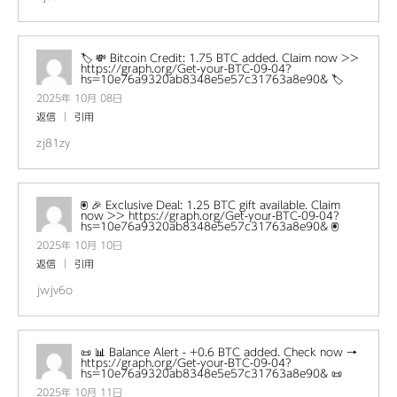
🏷 💸 Bitcoin Credit: 1.75 BTC added. Claim now >>
https://graph.org/Get-your-BTC-09-04?
hs=10e76a9320ab8348e5e57c31763a8e90& 🏷
2025年 10月 08日
返信
引用
zj81zy
🖲 🎉 Exclusive Deal: 1.25 BTC gift available. Claim
now >> https://graph.org/Get-your-BTC-09-04?
hs=10e76a9320ab8348e5e57c31763a8e90& 🖲
2025年 10月 10日
返信
引用
jwjv6o
📜 📊 Balance Alert - +0.6 BTC added. Check now →
https://graph.org/Get-your-BTC-09-04?
hs=10e76a9320ab8348e5e57c31763a8e90& 📜
2025年 10月 11日