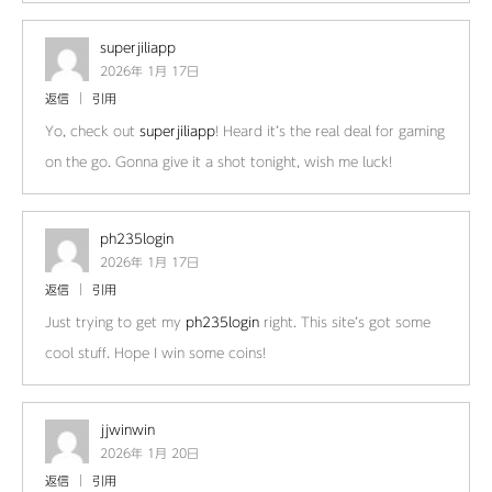
superjiliapp
2026年 1月 17日
返信
引用
Yo, check out
superjiliapp
! Heard it’s the real deal for gaming
on the go. Gonna give it a shot tonight, wish me luck!
ph235login
2026年 1月 17日
返信
引用
Just trying to get my
ph235login
right. This site’s got some
cool stuff. Hope I win some coins!
jjwinwin
2026年 1月 20日
返信
引用