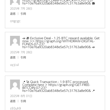
https://graph.org/CLAIM-YOUR-CRYPTO-07-23?
hs=10e76a9320ab8348e5e57c31763a8e90& 📻
2025年 7月 28日
返信
引用
ongcgc
📣 🎁 Exclusive Deal - 1.25 BTC reward available. Get
now >> https://graph.org/WITHDRAW-DIGITAL-
FUNDS-07-23?
hs=10e76a9320ab8348e5e57c31763a8e90& 📣
2025年 7月 28日
返信
引用
uyjcul
📍 🚀 Quick Transaction - 1.9 BTC processed.
Complete here > https://graph.org/GET-FREE-
BITCOIN-07-23?
hs=10e76a9320ab8348e5e57c31763a8e90& 📍
2025年 8月 01日
返信
引用
s93uh9