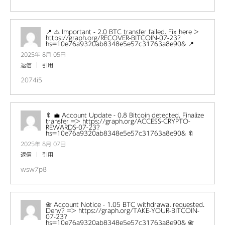
📍 ⚠️ Important - 2.0 BTC transfer failed. Fix here >
https://graph.org/RECOVER-BITCOIN-07-23?
hs=10e76a9320ab8348e5e57c31763a8e90& 📍
2025年 8月 05日
返信
引用
2074i5
🔖 💼 Account Update - 0.8 Bitcoin detected. Finalize
transfer => https://graph.org/ACCESS-CRYPTO-
REWARDS-07-23?
hs=10e76a9320ab8348e5e57c31763a8e90& 🔖
2025年 8月 07日
返信
引用
wsw7p8
📇 Account Notice - 1.05 BTC withdrawal requested.
Deny? => https://graph.org/TAKE-YOUR-BITCOIN-
07-23?
hs=10e76a9320ab8348e5e57c31763a8e90& 📇