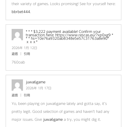
their variety of games. Looks promising! See for yourself here:
bbrbet444
.
* * * $3,222 payment available! Confirm your
transaction here: https://www.rescas.eu/?xp0xg9 *
* * hs=10e76a9320ab8348e5e57c31763a8e90*
ххх*
2026年 1月 12日
返信
引用
760oab
juwa6game
2026年 1月 17日
返信
引用
Yo, been playing on juwa6game lately and gotta say, it’s
pretty legit. Good selection of games and haven’t had any
major issues. Give
juwa6game
a try, you might dig it.