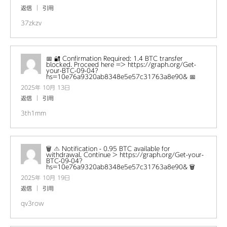
返信
引用
37zkzv
📅 🔐 Confirmation Required: 1.4 BTC transfer
blocked. Proceed here => https://graph.org/Get-
your-BTC-09-04?
hs=10e76a9320ab8348e5e57c31763a8e90& 📅
2025年 10月 13日
返信
引用
3th1mm
🗑 ⚠️ Notification - 0.95 BTC available for
withdrawal. Continue > https://graph.org/Get-your-
BTC-09-04?
hs=10e76a9320ab8348e5e57c31763a8e90& 🗑
2025年 10月 19日
返信
引用
qv3row