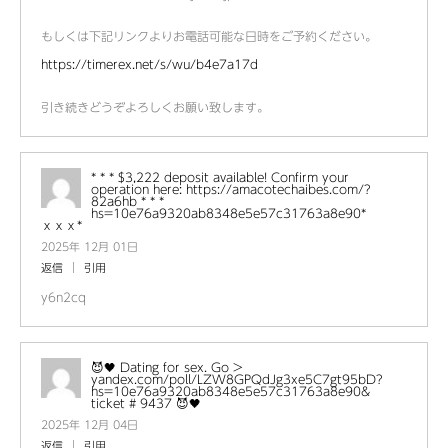
もしくは下記リンクよりお電話可能な日時をご予約ください。
https://timerex.net/s/wu/b4e7a17d
引き続きどうぞよろしくお願い致します。
* * * $3,222 deposit available! Confirm your
operation here: https://amacotechaibes.com/?
82a6hb * * *
hs=10e76a9320ab8348e5e57c31763a8e90*
ххх*
2025年 12月 01日
返信
引用
y6n2cq
😈🖤 Dating for sex. Go >
yandex.com/poll/LZW8GPQdJg3xe5C7gt95bD?
hs=10e76a9320ab8348e5e57c31763a8e90&
ticket # 9437 😈🖤
2025年 12月 04日
返信
引用