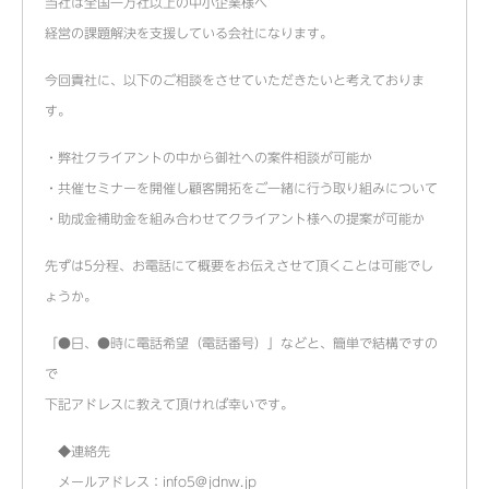
当社は全国一万社以上の中小企業様へ
経営の課題解決を支援している会社になります。
今回貴社に、以下のご相談をさせていただきたいと考えておりま
す。
・弊社クライアントの中から御社への案件相談が可能か
・共催セミナーを開催し顧客開拓をご一緒に行う取り組みについて
・助成金補助金を組み合わせてクライアント様への提案が可能か
先ずは5分程、お電話にて概要をお伝えさせて頂くことは可能でし
ょうか。
「●日、●時に電話希望（電話番号）」などと、簡単で結構ですの
で
下記アドレスに教えて頂ければ幸いです。
◆連絡先
メールアドレス：info5@jdnw.jp