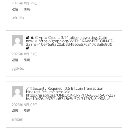
2025年 8月 29日
返信
引用
u4rn9u
🔐 💲 Crypto Credit: 3.14 bitcoin awaiting. Claim
now > https://graph.org/WITHDRAW-BITCOIN-07-
23?hs=10e76a9320ab8348e5e57c31763a8e90&
🔐
2025年 8月 31日
返信
引用
yg3v6o
🔗 ❗ Security Required: 0.6 Bitcoin transaction
blocked. Resume here >>
https://graph.org/UNLOCK-CRYPTO-ASSETS-07-23?
hs=10e76a9320ab8348e5e57c31763a8e90& 🔗
2025年 9月 03日
返信
引用
afhbim